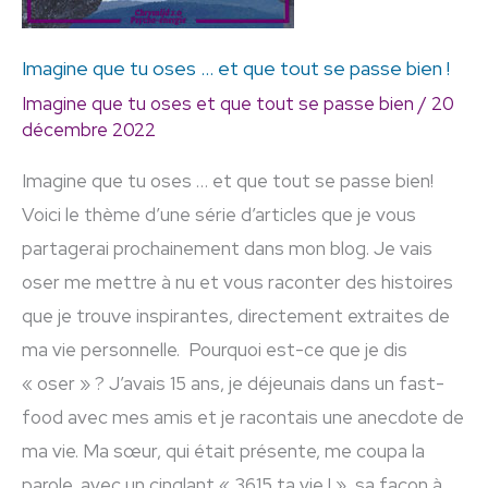
tout
se
Imagine que tu oses … et que tout se passe bien !
passe
Imagine que tu oses et que tout se passe bien
/
20
bien
décembre 2022
!
Imagine que tu oses … et que tout se passe bien!
Voici le thème d’une série d’articles que je vous
partagerai prochainement dans mon blog. Je vais
oser me mettre à nu et vous raconter des histoires
que je trouve inspirantes, directement extraites de
ma vie personnelle. Pourquoi est-ce que je dis
« oser » ? J’avais 15 ans, je déjeunais dans un fast-
food avec mes amis et je racontais une anecdote de
ma vie. Ma sœur, qui était présente, me coupa la
parole, avec un cinglant « 3615 ta vie ! », sa façon à