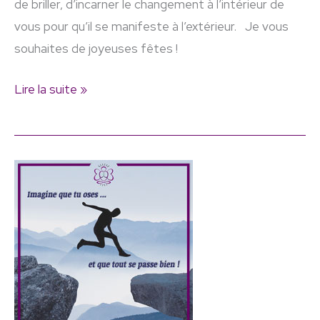
de briller, d’incarner le changement à l’intérieur de
vous pour qu’il se manifeste à l’extérieur. Je vous
souhaites de joyeuses fêtes !
Lire la suite »
Imagine
que
tu
oses
…
et
que