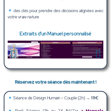
des clés pour prendre des décisions alignées avec
votre vraie nature
Extraits d'un Manuel personnalisé
P
S
r
u
é
i
c
v
é
a
d
n
Réservez votre séance dès maintenant !
e
t
n
Séance de Design Humain – Couple (2h) →
111€
t
Pack Séance (3h ou 2X 1h1/2)+
2 Manuels