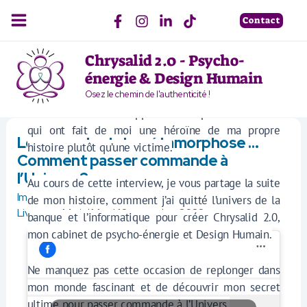
Aller
Contact
au
Live 2 du 10/11/2023 avec Muriel Max
contenu
Chrysalid 2.0 - Psycho-
Dans ce deuxième Live, d
écouvrez comment, après
énergie & Design Humain
30 ans de vie chaotique, j’ai switché pour une vie
dont je suis devenue à la fois réalisatrice, metteuse
Osez le chemin de l'authenticité !
en scène et actrice. Apprenez mes précieux secrets
qui ont fait de moi une héroïne de ma propre
Les secrets de la métamorphose …
histoire plutôt qu’une victime.
Comment passer commande à
l’Univers ?
Au cours de cette interview, je vous partage la suite
Imagine que tu oses et que tout se passe bien
,
Interviews
,
de mon histoire, comment j’ai quitté l’univers de la
Live avec Muriel Max
|
10 novembre 2023
banque et l’informatique pour créer Chrysalid 2.0,
mon cabinet de psycho-énergie et Design Humain.
Ne manquez pas cette occasion de replonger dans
mon monde fascinant et de découvrir mon secret
ultime pour passer commande à l’Univers.