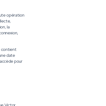
ute opération
llecte,
on, la
rconnexion,
l contient
 une date
r accède pour
rue Victor