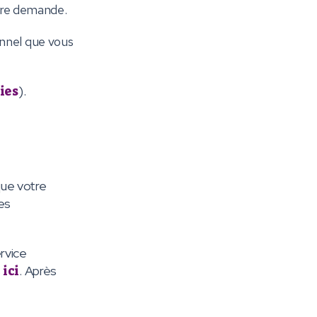
otre demande.
nnel que vous
ies
).
que votre
es
rvice
s
ici
. Après