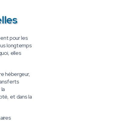
lles
ment pour les
plus longtemps
uoi, elles
re hébergeur,
ransferts
 la
té, et dans la
aires