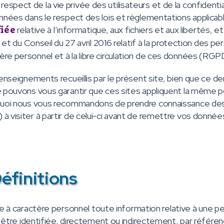
pect de la vie privée des utilisateurs et de la confidentia
onnées dans le respect des lois et règlementations applicab
fiée
relative à l’informatique, aux fichiers et aux libertés, et
 du Conseil du 27 avril 2016 relatif à la protection des p
re personnel et à la libre circulation de ces données (RGP
enseignements recueillis par le présent site, bien que ce de
e pouvons vous garantir que ces sites appliquent la même p
urquoi nous vous recommandons de prendre connaissance des
à visiter à partir de celui-ci avant de remettre vos donnée
éfinitions
 à caractère personnel toute information relative à une p
ut être identifiée, directement ou indirectement, par référen