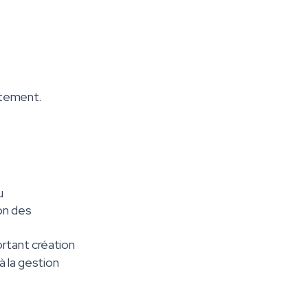
ntement.
u
on des
rtant création
 la gestion