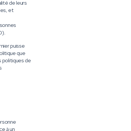
lité de leurs
les, et
ersonnes
D).
rnier puisse
olitique que
 politiques de
s
ersonne
ce à un