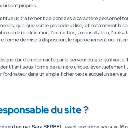
 lui sont propres.
stitue un traitement de données à caractère personnel to
nées, quel que soit le procédé utilisé, et notamment la co
on ou la modification, l’extraction, la consultation, l’utilisati
re forme de mise à disposition, le rapprochement ou l’inte
que dur d’un internaute par le serveur du site qu’il visite. I
un identifiant sous forme de numéro unique, éventuellement
 l’ordinateur dans un simple fichier texte auquel un serveu
responsable du site ?
présentée par Sara BERBEL
, ayant son siège social au
16 