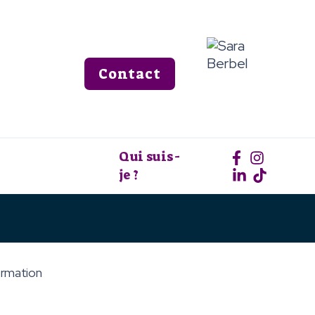
Contact
Qui suis-
je ?
ormation