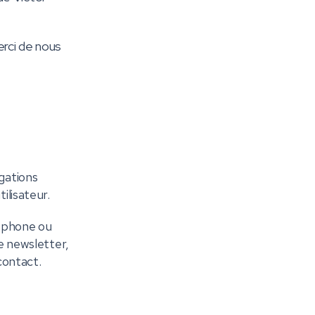
erci de nous
gations
ilisateur.
léphone ou
e newsletter,
contact.