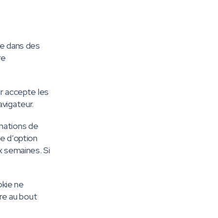
te dans des
re
ur accepte les
vigateur.
mations de
ie d’option
x semaines. Si
okie ne
ire au bout